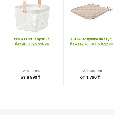
РИСАТОРП Корзина,
СИТА Подушка на стул,
белый, 25x26x18 см
бежевый, 38/35x38x2 см
В наличии
В наличии
от
8 890 ₸
от
1 790 ₸