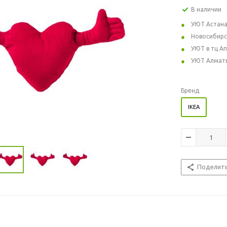
В наличии
УЮТ Астан
Новосибирс
УЮТ в тц А
УЮТ Алмат
Бренд
IKEA
Поделит