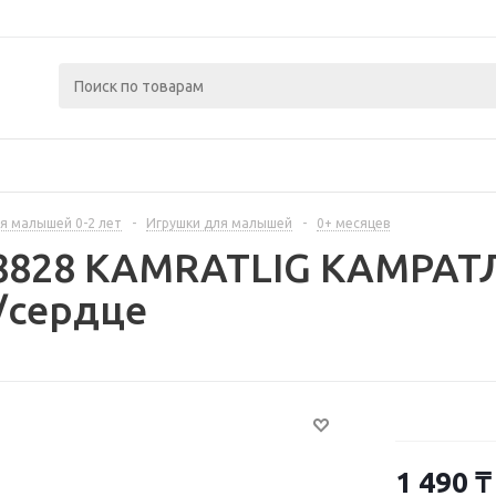
я малышей 0-2 лет
-
Игрушки для малышей
-
0+ месяцев
08828 KAMRATLIG КАМРАТ
/сердце
1 490
₸