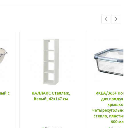
лый с
КАЛЛАКС Стеллаж,
ИКЕА/365+ Конт
белый, 42x147 см
для продукто
крышкой,
четырехугольной
стекло, пластик 
600 мл