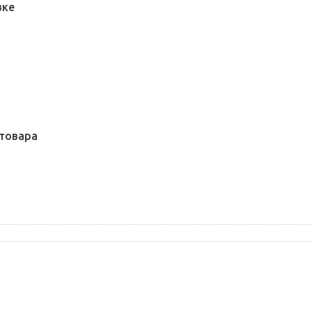
вке
товара