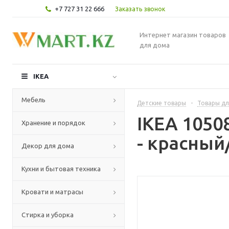
+7 727 31 22 666
Заказать звонок
Интернет магазин товаров
для дома
IKEA
Мебель
Детские товары
-
Товары дл
IKEA 105
Хранение и порядок
- красный
Декор для дома
Кухни и бытовая техника
Кровати и матрасы
Стирка и уборка