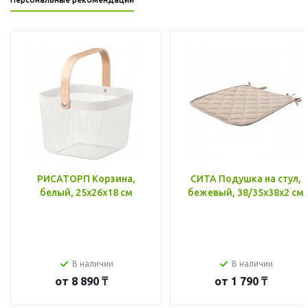
РИСАТОРП Корзина,
СИТА Подушка на стул,
белый, 25x26x18 см
бежевый, 38/35x38x2 см
В наличии
В наличии
от
8 890 ₸
от
1 790 ₸