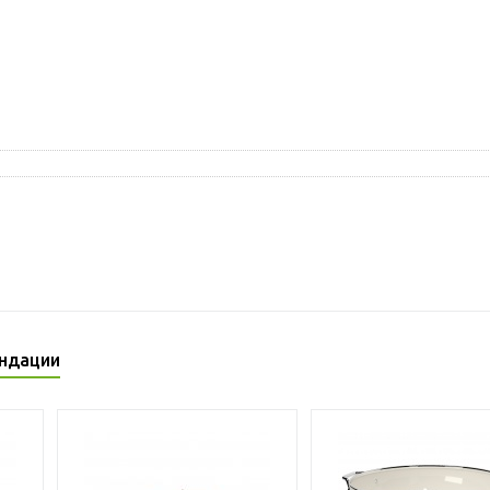
ндации