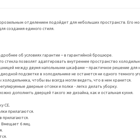
орозильным отделением подойдет для небольших пространств. Его м
для создания единого стиля.
одробнее об условиях гарантии – в гарантийной брошюре.
го стекла позволят адаптировать внутреннее пространство холодильн
шницей между двумя напольными шкафами – практичное решение для н
диодной подсветке в холодильнике не останется ни одного темного уг
ы холодильника, чтобы вы всегда могли видеть, что в нем хранится.
регулируемые дверные отсеки и полки - легко делать уборку.
ожно дополнить дверцей такого же дизайна, как и остальная кухня.
у CE.
олки прилагаются.
в прилагаются.
. Вмещает 6 яиц.
я.
тся.