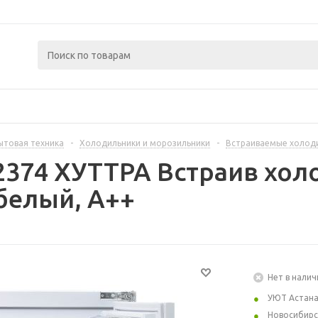
ытовая техника
-
Холодильники и морозильники
-
Встраиваемые холод
2374 ХУТТРА Встраив хол
белый, A++
Нет в налич
УЮТ Астан
Новосибирс