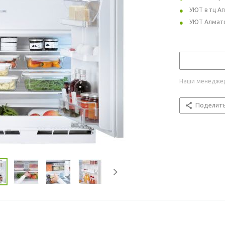
УЮТ в тц А
УЮТ Алмат
Наши менеджер
Поделит