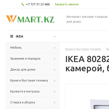
+7 727 31 22 666
Заказать звонок
Интернет магазин товаров
для дома
IKEA
Мебель
Кухни и бытовая техника
-
Б
IKEA 8028
Хранение и порядок
камерой, 
Декор для дома
Кухни и бытовая техника
Кровати и матрасы
Стирка и уборка