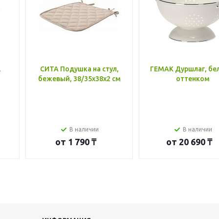
,
СИТА Подушка на стул,
ГЕМАК Дуршлаг, бе
бежевый, 38/35x38x2 см
оттенком
В наличии
В наличии
от
1 790 ₸
от
20 690 ₸