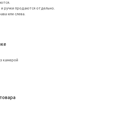
аются.
 и ручки продаются отдельно.
ава или слева.
вке
оз камерой
товара