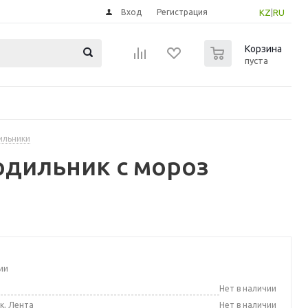
Вход
Регистрация
KZ
|
RU
0
Корзина
пуста
ильники
одильник с мороз
ии
а
Нет в наличии
к, Лента
Нет в наличии