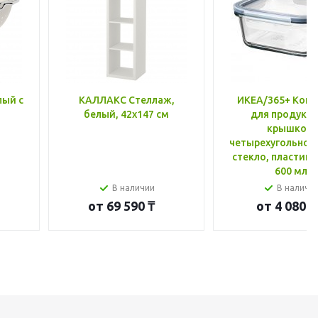
лый с
КАЛЛАКС Стеллаж,
ИКЕА/365+ Конт
белый, 42x147 см
для продукто
крышкой,
четырехугольной
стекло, пластик 
600 мл
В наличии
В наличи
от
69 590 ₸
от
4 080 ₸