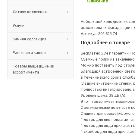
Описание
Летняя коллекция
Небольшой холодильник с м
Услуги
использовать фасад в цвет 
Артикул: 802.823.74
Зимняя коллекция
Подробнее о товаре
Растения и кашпо
Бесплатно 5 лет гарантии. П
Съемные полки из закаленно
Можно поставить под столе
Товары вышедшие из
Благодаря встроенной свето
ассортимента
в течение всего срока служб
Гладкие внутренние стенки, 
Полностью интегрировано; м
Уровень шума: 38 дБ (A).
Этот товар имеет маркировк
2 регулируемые по высоте п
2 ящика для овощей/фрукто
1 лоток для яиц прилагается
1 лоток для льда прилагаетс
1 скребок для льда прилагае