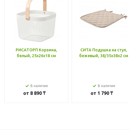
РИСАТОРП Корзина,
СИТА Подушка на стул,
белый, 25x26x18 см
бежевый, 38/35x38x2 см
В наличии
В наличии
от
8 890 ₸
от
1 790 ₸