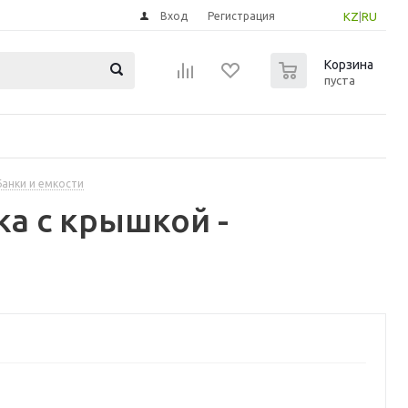
Вход
Регистрация
KZ
|
RU
0
Корзина
пуста
Банки и емкости
а с крышкой -