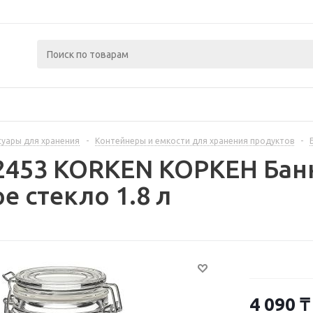
суары для хранения
-
Контейнеры и емкости для хранения продуктов
-
2453 KORKEN КОРКЕН Банк
е стекло 1.8 л
4 090
₸