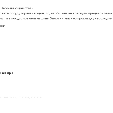
к, Нержавеющая сталь
вать посуду горячей водой, то, чтобы она не треснула, предварительн
мыть в посудомоечной машине. Уплотнительную прокладку необходим
вке
товара
34, 30372452, 10372453, 60375034