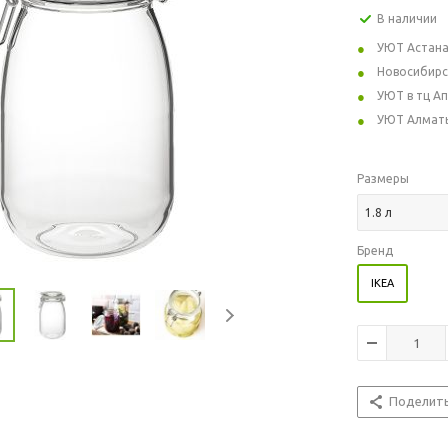
В наличии
УЮТ Астан
Новосибирс
УЮТ в тц А
УЮТ Алмат
Размеры
1.8 л
Бренд
IKEA
Поделит