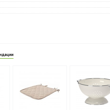
ндации