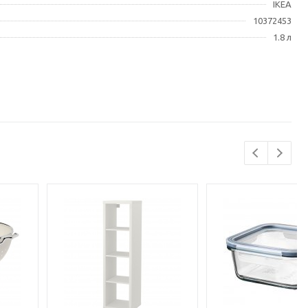
IKEA
10372453
1.8 л