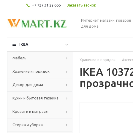
+7 727 31 22 666
Заказать звонок
Интернет магазин товаров
для дома
IKEA
Мебель
Хранение и порядок
-
Аксес
IKEA 1037
Хранение и порядок
прозрачно
Декор для дома
Кухни и бытовая техника
Кровати и матрасы
Стирка и уборка