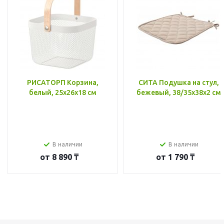
РИСАТОРП Корзина,
СИТА Подушка на стул,
белый, 25x26x18 см
бежевый, 38/35x38x2 см
В наличии
В наличии
от
8 890 ₸
от
1 790 ₸