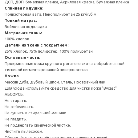
ДСП, ДВП, Бумажная пленка, Акриловая краска, Бумажная пленка
Спинная подушка:
Полиэстерная вата, Пенополиуретан 25 кг/куб.м
Тонкий матрас:
Войлочная подкладка
Матрасная ткань:
100% хлопок
Детали из ткани с покрытием:
25% хлопок, 75% полиэстер, 100% полиуретан
Основные части:
Прокрашенная кожа крупного рогатого скота с обработанной
тисненой пигментированной поверхностью
Ножка
Массив дуба, Дубовый шпон, Сталь, Прозрачный лак
Для ухода используйте средство для чистки кожи "Bycast"
АБСОРСБ.
Не стирать.
Не отбеливать.
Не сушить в стиральной машине.
Не гладить.
Не подвергать химической чистке.
Чистить пылесосом.
Оберегайте от воздействия прямых солнечных лучей.