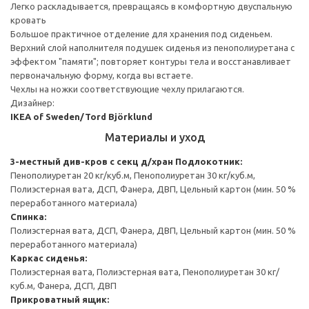
Легко раскладывается, превращаясь в комфортную двуспальную
кровать
Большое практичное отделение для хранения под сиденьем.
Верхний слой наполнителя подушек сиденья из пенополиуретана с
эффектом "памяти"; повторяет контуры тела и восстанавливает
первоначальную форму, когда вы встаете.
Чехлы на ножки соответствующие чехлу прилагаются.
Дизайнер:
IKEA of Sweden/Tord Björklund
Материалы и уход
3-местный див-кров с секц д/хран
Подлокотник:
Пенополиуретан 20 кг/куб.м, Пенополиуретан 30 кг/куб.м,
Полиэстерная вата, ДСП, Фанера, ДВП, Цельный картон (мин. 50 %
переработанного материала)
Спинка:
Полиэстерная вата, ДСП, Фанера, ДВП, Цельный картон (мин. 50 %
переработанного материала)
Каркас сиденья:
Полиэстерная вата, Полиэстерная вата, Пенополиуретан 30 кг/
куб.м, Фанера, ДСП, ДВП
Прикроватный ящик: