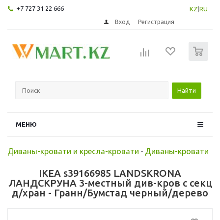
+7 727 31 22 666
KZ
|
RU
Вход
Регистрация
0
Найти
МЕНЮ
Диваны-кровати и кресла-кровати
-
Диваны-кровати
IKEA s39166985 LANDSKRONA
ЛАНДСКРУНА 3-местный див-кров с секц
д/хран - Гранн/Бумстад черный/дерево