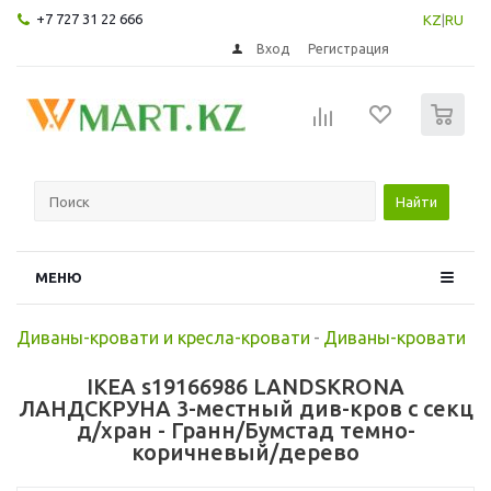
+7 727 31 22 666
KZ
|
RU
Вход
Регистрация
0
Найти
МЕНЮ
Диваны-кровати и кресла-кровати
-
Диваны-кровати
IKEA s19166986 LANDSKRONA
ЛАНДСКРУНА 3-местный див-кров с секц
д/хран - Гранн/Бумстад темно-
коричневый/дерево