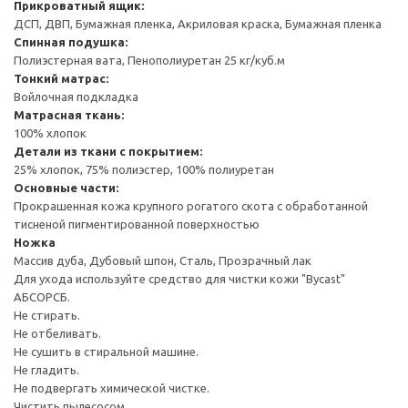
Прикроватный ящик:
ДСП, ДВП, Бумажная пленка, Акриловая краска, Бумажная пленка
Спинная подушка:
Полиэстерная вата, Пенополиуретан 25 кг/куб.м
Тонкий матрас:
Войлочная подкладка
Матрасная ткань:
100% хлопок
Детали из ткани с покрытием:
25% хлопок, 75% полиэстер, 100% полиуретан
Основные части:
Прокрашенная кожа крупного рогатого скота с обработанной
тисненой пигментированной поверхностью
Ножка
Массив дуба, Дубовый шпон, Сталь, Прозрачный лак
Для ухода используйте средство для чистки кожи "Bycast"
АБСОРСБ.
Не стирать.
Не отбеливать.
Не сушить в стиральной машине.
Не гладить.
Не подвергать химической чистке.
Чистить пылесосом.