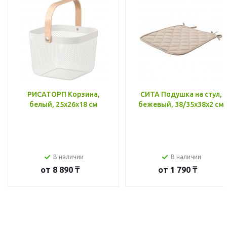
РИСАТОРП Корзина,
СИТА Подушка на стул,
белый, 25x26x18 см
бежевый, 38/35x38x2 см
В наличии
В наличии
от
8 890 ₸
от
1 790 ₸