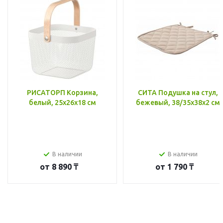
РИСАТОРП Корзина,
СИТА Подушка на стул,
белый, 25x26x18 см
бежевый, 38/35x38x2 см
В наличии
В наличии
от
8 890 ₸
от
1 790 ₸