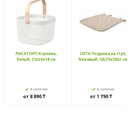
РИСАТОРП Корзина,
СИТА Подушка на стул,
белый, 25x26x18 см
бежевый, 38/35x38x2 см
В наличии
В наличии
от
8 890 ₸
от
1 790 ₸