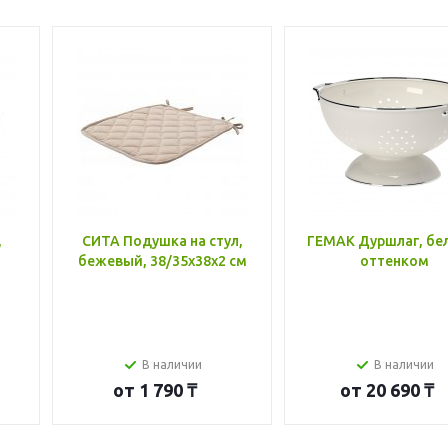
,
СИТА Подушка на стул,
ГЕМАК Дуршлаг, бе
бежевый, 38/35x38x2 см
оттенком
В наличии
В наличии
от
1 790 ₸
от
20 690 ₸