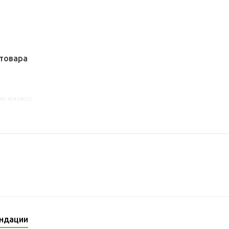
товара
39, 40424035
ндации