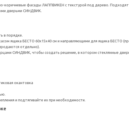
но-коричневые фасады ЛАППВИКЕН с текстурой под дерево. Подходят д
ыми дверьми СИНДВИК.
ь в порядке.
асом ящика БЕСТО 60х15х40 см и направляющими для ящика БЕСТО (пр
продаются отдельно).
рцами СИНДВИК, чтобы создать решение, в котором стеклянные дверц
тиковая окантовка
ью.
репления и подтягивайте их при необходимости.
вке