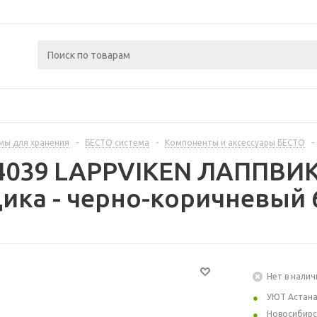
мы для хранения
-
БЕСТО система
-
Компоненты и аксессуары БЕСТО
-
24039 LAPPVIKEN ЛАППВИ
ика - черно-коричневый 
Нет в налич
УЮТ Астан
Новосибирс