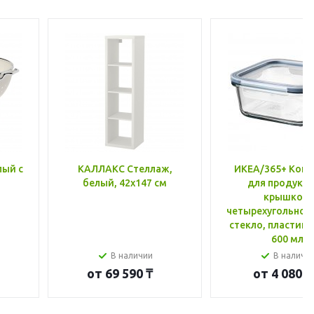
лый с
КАЛЛАКС Стеллаж,
ИКЕА/365+ Конт
белый, 42x147 см
для продукто
крышкой,
четырехугольной
стекло, пластик 
600 мл
В наличии
В наличи
от
69 590 ₸
от
4 080 ₸