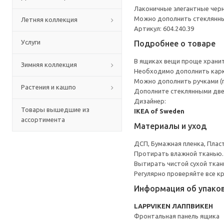
Лаконичные элегантные чер
Можно дополнить стеклянн
Летняя коллекция
Артикул: 604.240.39
Услуги
Подробнее о товаре
В ящиках вещи проще хранит
Зимняя коллекция
Необходимо дополнить карк
Можно дополнить ручками (
Растения и кашпо
Дополните стеклянными две
Дизайнер:
Товары вышедшие из
IKEA of Sweden
ассортимента
Материалы и уход
ДСП, Бумажная пленка, Плас
Протирать влажной тканью.
Вытирать чистой сухой ткан
Регулярно проверяйте все к
Информация об упако
LAPPVIKEN ЛАППВИКЕН
Фронтальная панель ящика