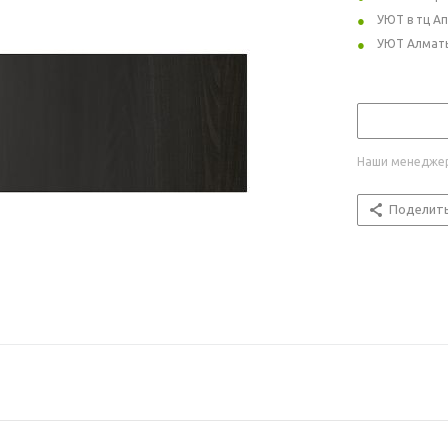
УЮТ в тц А
УЮТ Алмат
Наши менеджер
Поделит