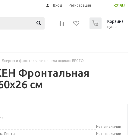
Вход
Регистрация
KZ
|
RU
0
Корзина
пуста
Дверцы и фронтальные панели ящиков БЕСТО
КЕН Фронтальная
60x26 см
ии
а
Нет в наличии
к, Лента
Нет в наличии