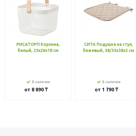
РИСАТОРП Корзина,
СИТА Подушка на стул,
белый, 25x26x18 см
бежевый, 38/35x38x2 см
В наличии
В наличии
от
8 890 ₸
от
1 790 ₸