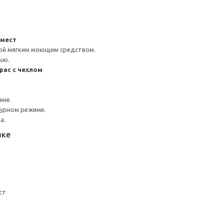
-мест
ой мягким моющим средством.
ью.
ас с чехлом
ине.
турном режиме.
а.
вке
ст