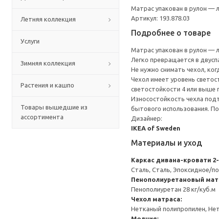
Матрас упакован в рулон — 
Артикул: 193.878.03
Летняя коллекция
Подробнее о товаре
Услуги
Матрас упакован в рулон — 
Легко превращается в двусп
Зимняя коллекция
Не нужно снимать чехол, ко
Чехол имеет уровень светос
Растения и кашпо
светостойкости 4 или выше
Износостойкость чехла подт
Товары вышедшие из
бытового использования. По
ассортимента
Дизайнер:
IKEA of Sweden
Материалы и уход
Каркас дивана-кровати 2
Сталь, Сталь, Эпоксидное/
Пенополиуретановый матр
Пенополиуретан 28 кг/куб.м
Чехол матраса:
Нетканый полипропилен, Нет
Молния: