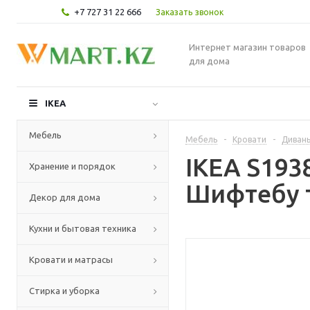
+7 727 31 22 666
Заказать звонок
Интернет магазин товаров
для дома
IKEA
Мебель
Мебель
-
Кровати
-
Диваны
IKEA S193
Хранение и порядок
Шифтебу 
Декор для дома
Кухни и бытовая техника
Кровати и матрасы
Стирка и уборка