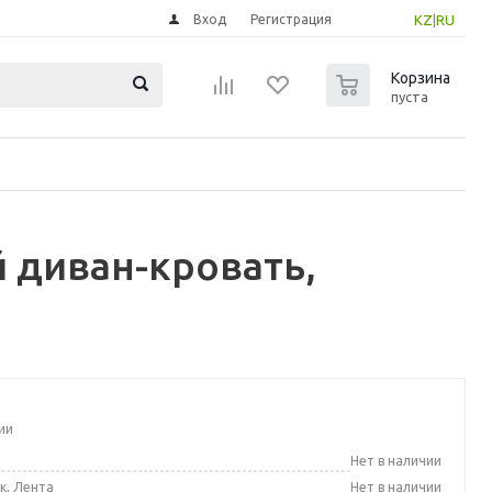
Вход
Регистрация
KZ
|
RU
0
Корзина
пуста
 диван-кровать,
ии
а
Нет в наличии
к, Лента
Нет в наличии