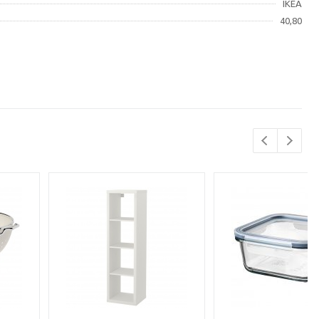
IKEA
40,80