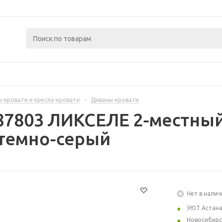
-кровати и кресла-кровати
-
Диваны-кровати
87803 ЛИКСЕЛЕ 2-местный
темно-серый
Нет в налич
УЮТ Астан
Новосибирс