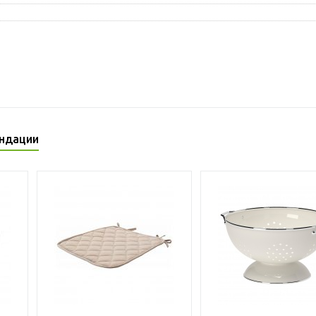
ндации