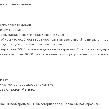
легко отвезти домой.
легко отвезти домой.
альную кровать.
гда вы раскладываете и складываете диван.
тойкости (способность противостоять выцветанию) 5 по шкале от 1 до
 подходит для домашнего использования.
верждена 35000 циклов воздействия истиранием. Способность выдержа
казатель более 30000 циклов означает высокую устойчивость материал
-мест
полиэстерное порошковое покрытие
ас с чехлом
Матрас:
каный полипропилен, Полиэстерная вата, Нетканый полипропилен