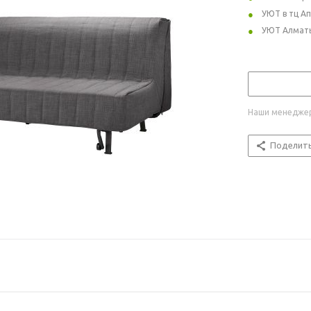
УЮТ в тц А
УЮТ Алмат
Наши менеджер
Поделит