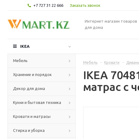
+7 727 31 22 666
Заказать звонок
Интернет магазин товаров
для дома
IKEA
Мебель
Мебель
-
Кровати
-
Диваны
IKEA 704
Хранение и порядок
матрас с 
Декор для дома
Кухни и бытовая техника
Кровати и матрасы
Стирка и уборка