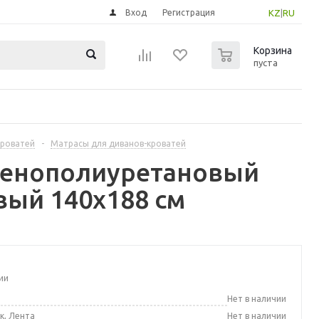
Вход
Регистрация
KZ
|
RU
0
Корзина
пуста
кроватей
-
Матрасы для диванов-кроватей
Пенополиуретановый
вый 140x188 см
ии
а
Нет в наличии
к, Лента
Нет в наличии