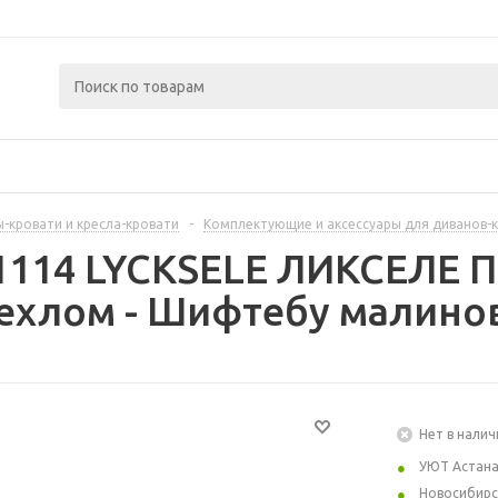
-кровати и кресла-кровати
-
Комплектующие и аксессуары для диванов-
81114 LYCKSELE ЛИКСЕЛЕ 
чехлом - Шифтебу малино
Нет в налич
УЮТ Астан
Новосибирс