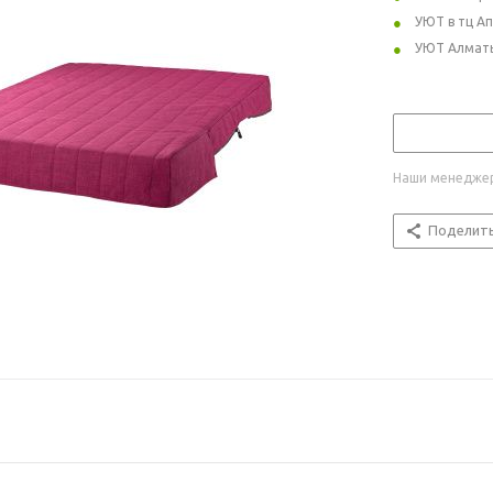
УЮТ в тц А
УЮТ Алмат
Наши менеджер
Поделит