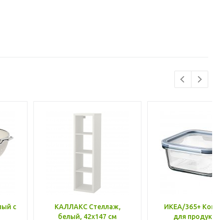
лый с
КАЛЛАКС Стеллаж,
ИКЕА/365+ Конт
белый, 42x147 см
для продукто