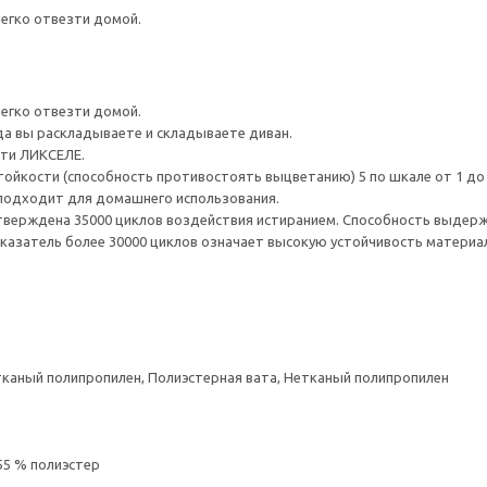
легко отвезти домой.
легко отвезти домой.
гда вы раскладываете и складываете диван.
ти ЛИКСЕЛЕ.
тойкости (способность противостоять выцветанию) 5 по шкале от 1 до
 подходит для домашнего использования.
верждена 35000 циклов воздействия истиранием. Способность выдержа
казатель более 30000 циклов означает высокую устойчивость материал
каный полипропилен, Полиэстерная вата, Нетканый полипропилен
55 % полиэстер