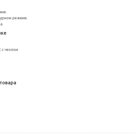
ине.
турном режиме.
а.
вке
 с чехлом
товара