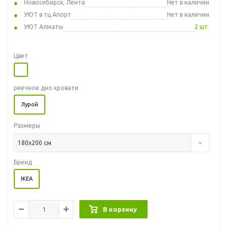
Новосибирск, Лента
Нет в наличии
УЮТ в тц Апорт
Нет в наличии
УЮТ Алматы
2 шт.
Цвет
реечное дно кровати
Лурой
Размеры
180x200 см
Бренд
IKEA
В корзину