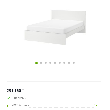
291 160
₸
В наличии
УЮТ Астана
3 шт.