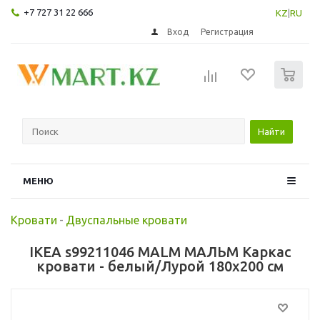
+7 727 31 22 666
KZ
|
RU
Вход
Регистрация
0
Найти
МЕНЮ
Кровати
-
Двуспальные кровати
IKEA s99211046 MALM МАЛЬМ Каркас
кровати - белый/Лурой 180x200 см