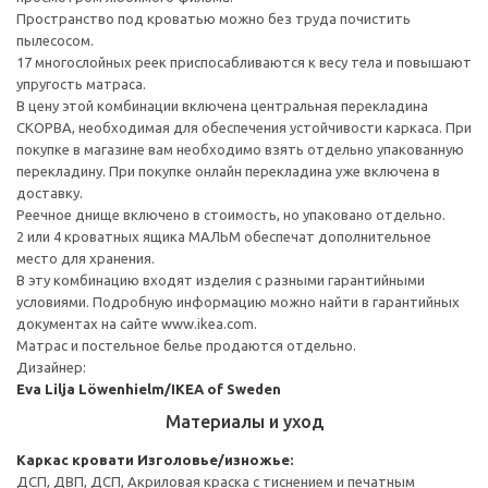
Пространство под кроватью можно без труда почистить
пылесосом.
17 многослойных реек приспосабливаются к весу тела и повышают
упругость матраса.
В цену этой комбинации включена центральная перекладина
СКОРВА, необходимая для обеспечения устойчивости каркаса. При
покупке в магазине вам необходимо взять отдельно упакованную
перекладину. При покупке онлайн перекладина уже включена в
доставку.
Реечное днище включено в стоимость, но упаковано отдельно.
2 или 4 кроватных ящика МАЛЬМ обеспечат дополнительное
место для хранения.
В эту комбинацию входят изделия с разными гарантийными
условиями. Подробную информацию можно найти в гарантийных
документах на сайте www.ikea.com.
Матрас и постельное белье продаются отдельно.
Дизайнер:
Eva Lilja Löwenhielm/IKEA of Sweden
Материалы и уход
Каркас кровати
Изголовье/изножье:
ДСП, ДВП, ДСП, Акриловая краска с тиснением и печатным