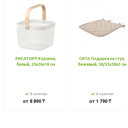
РИСАТОРП Корзина,
СИТА Подушка на стул,
белый, 25x26x18 см
бежевый, 38/35x38x2 см
В наличии
В наличии
от
8 890 ₸
от
1 790 ₸