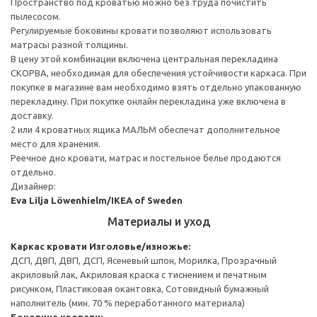
Пространство под кроватью можно без труда почистить
пылесосом.
Регулируемые боковины кровати позволяют использовать
матрасы разной толщины.
В цену этой комбинации включена центральная перекладина
СКОРВА, необходимая для обеспечения устойчивости каркаса. При
покупке в магазине вам необходимо взять отдельно упакованную
перекладину. При покупке онлайн перекладина уже включена в
доставку.
2 или 4 кроватных ящика МАЛЬМ обеспечат дополнительное
место для хранения.
Реечное дно кровати, матрас и постельное белье продаются
отдельно.
Дизайнер:
Eva Lilja Löwenhielm/IKEA of Sweden
Материалы и уход
Каркас кровати
Изголовье/изножье:
ДСП, ДВП, ДВП, ДСП, Ясеневый шпон, Морилка, Прозрачный
акриловый лак, Акриловая краска с тиснением и печатным
рисунком, Пластиковая окантовка, Сотовидный бумажный
наполнитель (мин. 70 % переработанного материала)
Боковина кровати: