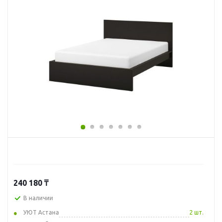
240 180
₸
В наличии
УЮТ Астана
2 шт.