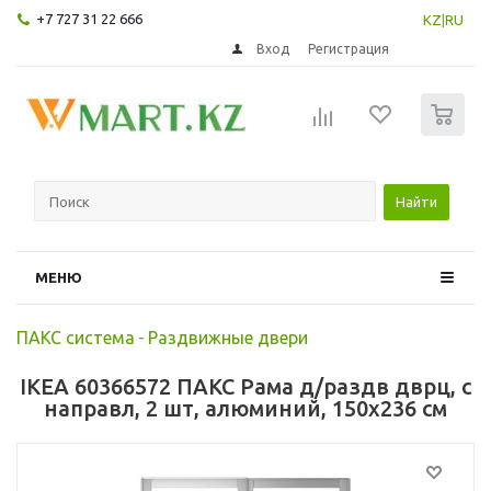
+7 727 31 22 666
KZ
|
RU
Вход
Регистрация
0
Найти
МЕНЮ
ПАКС система
-
Раздвижные двери
IKEA 60366572 ПАКС Рама д/раздв дврц, с
направл, 2 шт, алюминий, 150x236 см