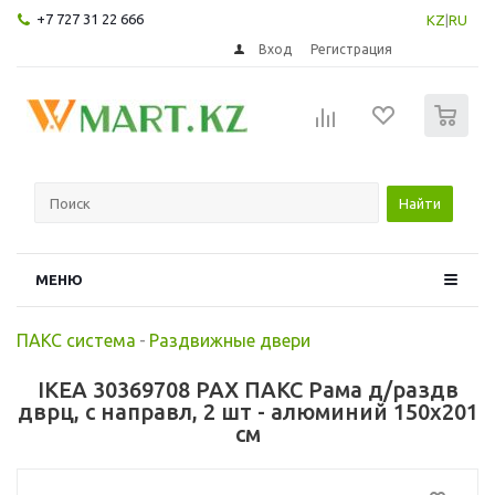
+7 727 31 22 666
KZ
|
RU
Вход
Регистрация
0
Найти
МЕНЮ
ПАКС система
-
Раздвижные двери
IKEA 30369708 PAX ПАКС Рама д/раздв
дврц, с направл, 2 шт - алюминий 150x201
см