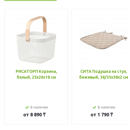
РИСАТОРП Корзина,
СИТА Подушка на стул,
белый, 25x26x18 см
бежевый, 38/35x38x2 см
В наличии
В наличии
от
8 890 ₸
от
1 790 ₸