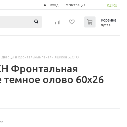
Вход
Регистрация
KZ
|
RU
0
Корзина
пуста
Дверцы и фронтальные панели ящиков БЕСТО
ЕН Фронтальная
 темное олово 60x26
ии