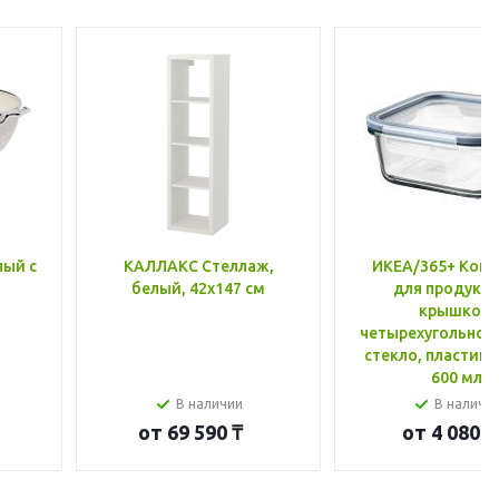
лый с
КАЛЛАКС Стеллаж,
ИКЕА/365+ Конт
белый, 42x147 см
для продукто
крышкой,
четырехугольной
стекло, пластик 
600 мл
В наличии
В наличи
от
69 590 ₸
от
4 080 ₸