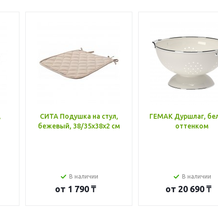
,
СИТА Подушка на стул,
ГЕМАК Дуршлаг, бе
бежевый, 38/35x38x2 см
оттенком
В наличии
В наличии
от
1 790 ₸
от
20 690 ₸