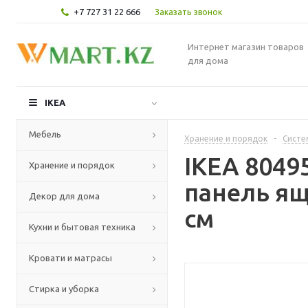
+7 727 31 22 666
Заказать звонок
Интернет магазин товаров
для дома
IKEA
Мебель
Хранение и порядок
-
Систе
IKEA 804
Хранение и порядок
панель ящ
Декор для дома
см
Кухни и бытовая техника
Кровати и матрасы
Стирка и уборка