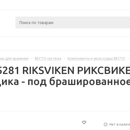
мы для хранения
-
БЕСТО система
-
Компоненты и аксессуары БЕСТО
-
95281 RIKSVIKEN РИКСВИК
ика - под брашированное
Нет в налич