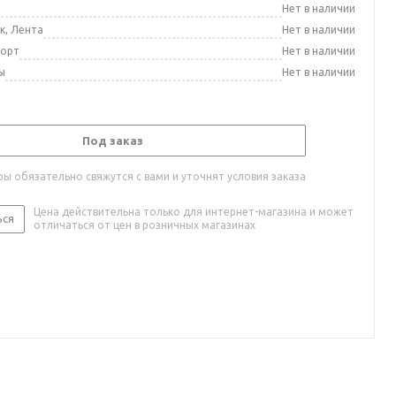
а
Нет в наличии
к, Лента
Нет в наличии
порт
Нет в наличии
ы
Нет в наличии
Под заказ
ы обязательно свяжутся с вами и уточнят условия заказа
Цена действительна только для интернет-магазина и может
ься
отличаться от цен в розничных магазинах