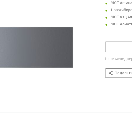
УЮТ Астан
Новосибирс
УЮТ в тц А
УЮТ Алмат
Наши менеджер
Поделит