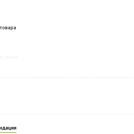
товара
81, 30495245
ндации