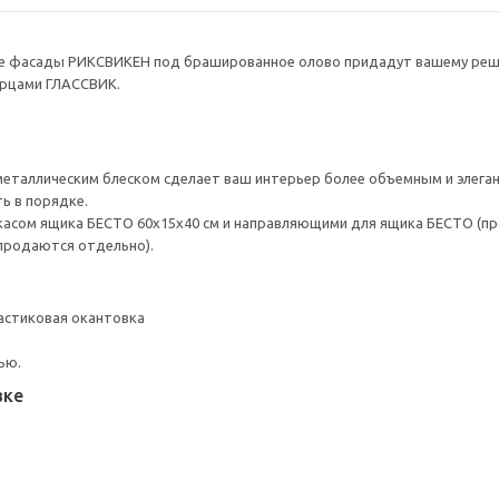
 фасады РИКСВИКЕН под брашированное олово придадут вашему реше
рцами ГЛАССВИК.
 металлическим блеском сделает ваш интерьер более объемным и элега
ь в порядке.
асом ящика БЕСТО 60х15х40 см и направляющими для ящика БЕСТО (пр
продаются отдельно).
астиковая окантовка
ью.
вке