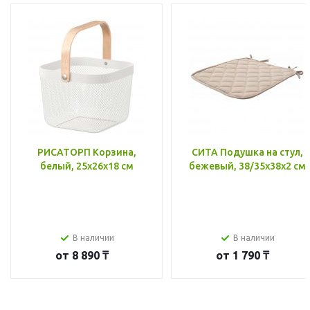
РИСАТОРП Корзина,
СИТА Подушка на стул,
белый, 25x26x18 см
бежевый, 38/35x38x2 см
В наличии
В наличии
от
8 890 ₸
от
1 790 ₸