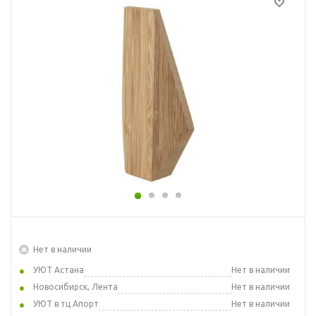
Нет в наличии
УЮТ Астана
Нет в наличии
Новосибирск, Лента
Нет в наличии
УЮТ в тц Апорт
Нет в наличии