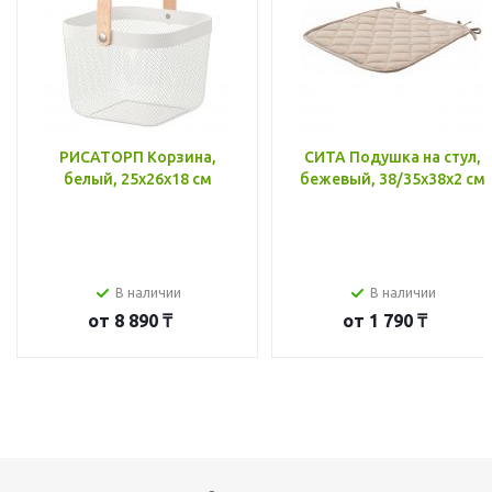
РИСАТОРП Корзина,
СИТА Подушка на стул,
белый, 25x26x18 см
бежевый, 38/35x38x2 см
В наличии
В наличии
от
8 890 ₸
от
1 790 ₸