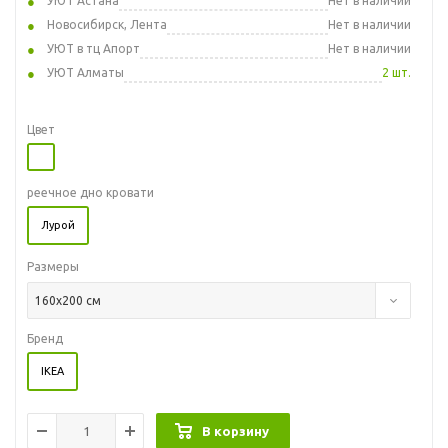
УЮТ Астана
Нет в наличии
Новосибирск, Лента
Нет в наличии
УЮТ в тц Апорт
Нет в наличии
УЮТ Алматы
2 шт.
Цвет
реечное дно кровати
Лурой
Размеры
160x200 см
Бренд
IKEA
В корзину