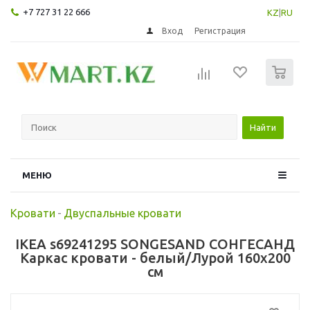
+7 727 31 22 666
KZ
|
RU
Вход
Регистрация
0
Найти
МЕНЮ
Кровати
-
Двуспальные кровати
IKEA s69241295 SONGESAND СОНГЕСАНД
Каркас кровати - белый/Лурой 160x200
см