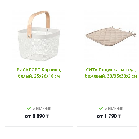
РИСАТОРП Корзина,
СИТА Подушка на стул,
белый, 25x26x18 см
бежевый, 38/35x38x2 см
В наличии
В наличии
от
8 890 ₸
от
1 790 ₸