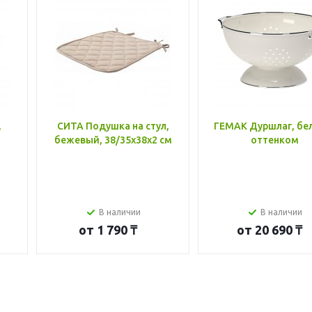
,
СИТА Подушка на стул,
ГЕМАК Дуршлаг, бе
бежевый, 38/35x38x2 см
оттенком
В наличии
В наличии
от
1 790 ₸
от
20 690 ₸