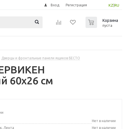
Вход
Регистрация
KZ
|
RU
0
Корзина
пуста
Дверцы и фронтальные панели ящиков БЕСТО
МЕРВИКЕН
й 60x26 см
ии
а
Нет в наличии
к, Лента
Нет в наличии