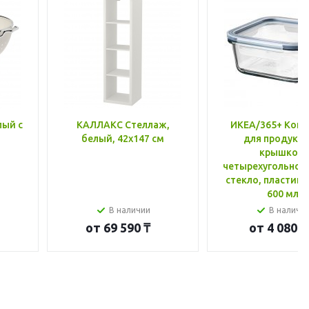
лый с
КАЛЛАКС Стеллаж,
ИКЕА/365+ Конт
белый, 42x147 см
для продукто
крышкой,
четырехугольной
стекло, пластик 
600 мл
В наличии
В наличи
от
69 590 ₸
от
4 080 ₸