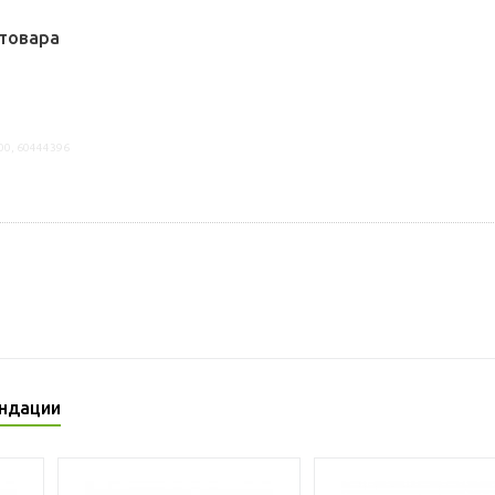
товара
00, 60444396
ндации