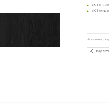
УЮТ в тц А
УЮТ Алмат
Наши менеджер
Поделит