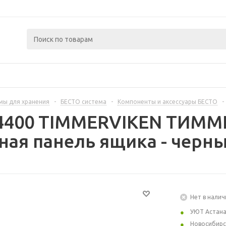
мы для хранения
-
БЕСТО система
-
Компоненты и аксессуары БЕСТО
-
44400 TIMMERVIKEN ТИМ
ая панель ящика - черны
Нет в налич
УЮТ Астан
Новосибирс