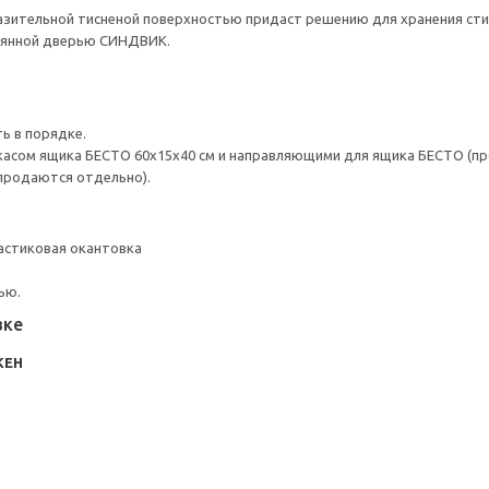
ительной тисненой поверхностью придаст решению для хранения стиль
лянной дверью СИНДВИК.
ь в порядке.
асом ящика БЕСТО 60х15х40 см и направляющими для ящика БЕСТО (пр
продаются отдельно).
астиковая окантовка
ью.
вке
КЕН