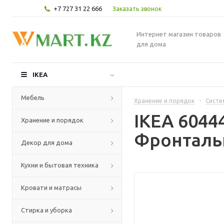
+7 727 31 22 666
Заказать звонок
Интернет магазин товаров
для дома
IKEA
Мебель
Хранение и порядок
-
Систе
IKEA 604
Хранение и порядок
Фронтальн
Декор для дома
Кухни и бытовая техника
Кровати и матрасы
Стирка и уборка