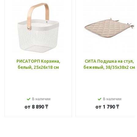
РИСАТОРП Корзина,
СИТА Подушка на стул,
белый, 25x26x18 см
бежевый, 38/35x38x2 см
В наличии
В наличии
от
8 890 ₸
от
1 790 ₸