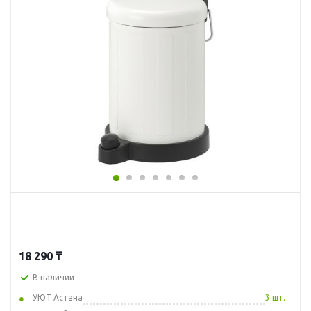
18 290
₸
В наличии
УЮТ Астана
3 шт.