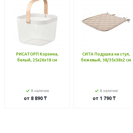
РИСАТОРП Корзина,
СИТА Подушка на стул,
белый, 25x26x18 см
бежевый, 38/35x38x2 см
В наличии
В наличии
от
8 890 ₸
от
1 790 ₸