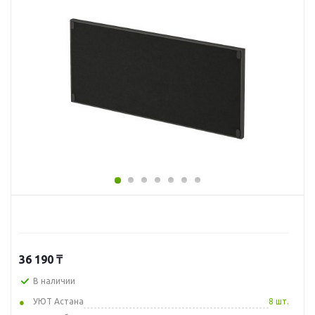
36 190
₸
В наличии
УЮТ Астана
8 шт.