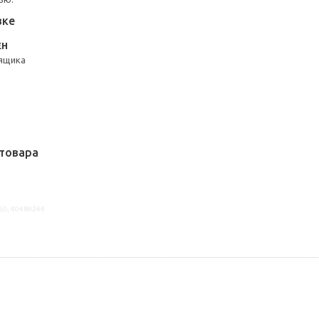
вке
ЕН
ящика
товара
50, 40489244