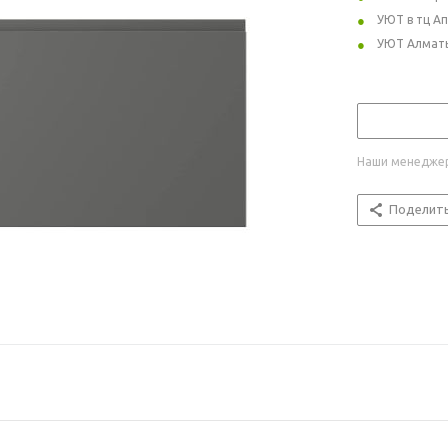
УЮТ в тц А
УЮТ Алмат
Наши менеджер
Поделит