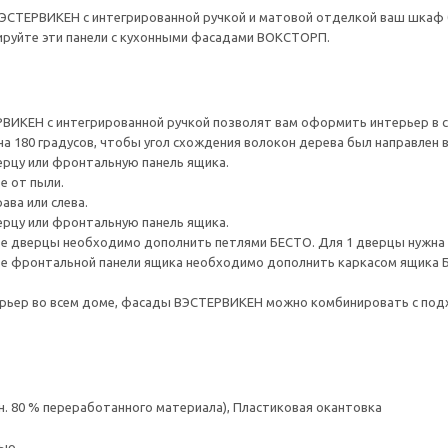
ЭСТЕРВИКЕН с интегрированной ручкой и матовой отделкой ваш шкаф 
ируйте эти панели с кухонными фасадами ВОКСТОРП.
ВИКЕН с интегрированной ручкой позволят вам оформить интерьер в с
а 180 градусов, чтобы угол схождения волокон дерева был направлен в
ерцу или фронтальную панель ящика.
 от пыли.
ава или слева.
ерцу или фронтальную панель ящика.
ве дверцы необходимо дополнить петлями БЕСТО. Для 1 дверцы нужна 
тве фронтальной панели ящика необходимо дополнить каркасом ящика
рьер во всем доме, фасады ВЭСТЕРВИКЕН можно комбинировать с по
н. 80 % переработанного материала), Пластиковая окантовка
ью.