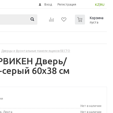
Вход
Регистрация
KZ
|
RU
0
Корзина
пуста
Дверцы и фронтальные панели ящиков БЕСТО
ЕРВИКЕН Дверь/
-серый 60x38 см
ии
а
Нет в наличии
к, Лента
Нет в наличии