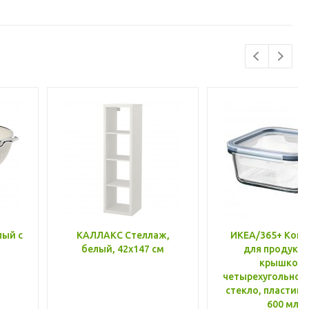
лый с
КАЛЛАКС Стеллаж,
ИКЕА/365+ Конт
белый, 42x147 см
для продукто
крышкой,
четырехугольной
стекло, пластик 
600 мл