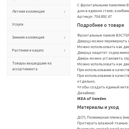
С фронтальными панелями В
дом в едином стиле, комбин
Летняя коллекция
Артикул: 704.892.47
Услуги
Подробнее о товаре
Фронтальные панели ВЭСТЕР
Зимняя коллекция
Дверцу можно перевернуть н
Можно использовать как дв
Растения и кашпо
Дверца защитит содержимое
Дверь можно установить спр
Товары вышедшие из
Можно использовать как дв
ассортимента
При использовании в качест
При использовании в качес
отдельно.
Чтобы создать единый инте
Дизайнер:
IKEA of Sweden
Материалы и уход
ДСП, Полимерная пленка (ми
Протирать влажной тканью.
Вытирать чистой сухой ткан