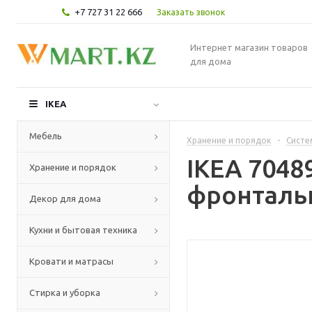
+7 727 31 22 666
Заказать звонок
Интернет магазин товаров
для дома
IKEA
Мебель
Хранение и порядок
-
Систе
IKEA 704
Хранение и порядок
фронтальн
Декор для дома
Кухни и бытовая техника
Кровати и матрасы
Стирка и уборка