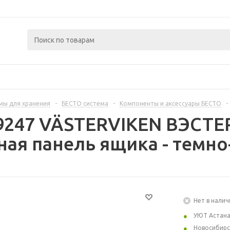
мы для хранения
-
БЕСТО система
-
Компоненты и аксессуары БЕСТО
-
89247 VÄSTERVIKEN ВЭСТ
ая панель ящика - темно
Нет в налич
УЮТ Астан
Новосибирс