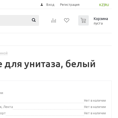
Вход
Регистрация
KZ
|
RU
0
Корзина
пуста
анной
 для унитаза, белый
ии
а
Нет в наличии
к, Лента
Нет в наличии
порт
Нет в наличии