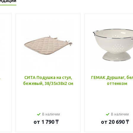
ндации
,
СИТА Подушка на стул,
ГЕМАК Дуршлаг, бе
бежевый, 38/35x38x2 см
оттенком
В наличии
В наличии
от
1 790 ₸
от
20 690 ₸