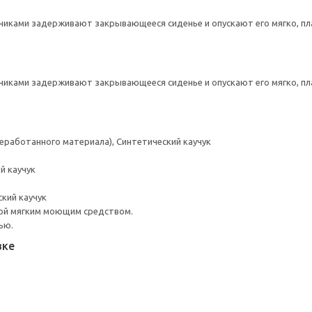
иками задерживают закрывающееся сиденье и опускают его мягко, пл
иками задерживают закрывающееся сиденье и опускают его мягко, пл
реработанного материала), Синтетический каучук
й каучук
ский каучук
ой мягким моющим средством.
ью.
вке