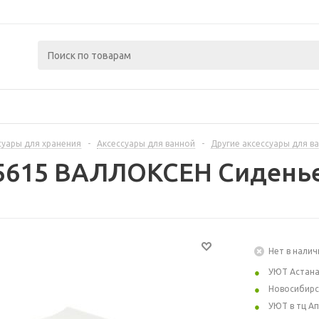
суары для хранения
-
Аксессуары для ванной
-
Другие аксессуары для в
5615 ВАЛЛОКСЕН Сиденье
Нет в налич
УЮТ Астан
Новосибирс
УЮТ в тц А