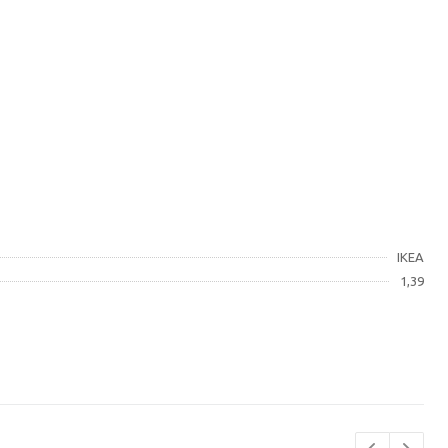
IKEA
1,39