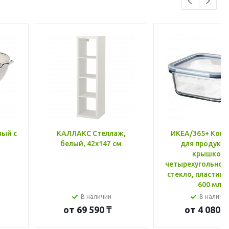
лый с
КАЛЛАКС Стеллаж,
ИКЕА/365+ Конт
белый, 42x147 см
для продукто
крышкой,
четырехугольной
стекло, пластик 
600 мл
В наличии
В наличи
от
69 590 ₸
от
4 080 ₸