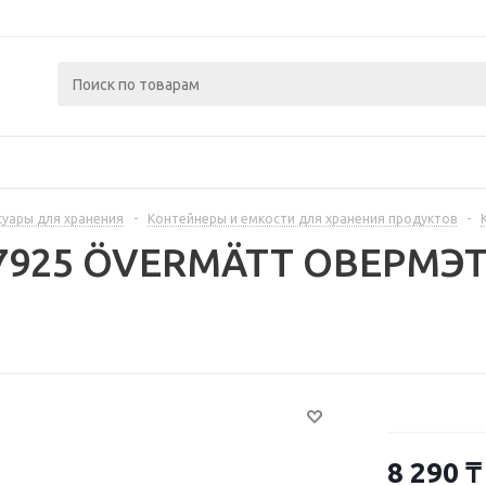
суары для хранения
-
Контейнеры и емкости для хранения продуктов
-
7925 ÖVERMÄTT ОВЕРМЭТТ
8 290
₸