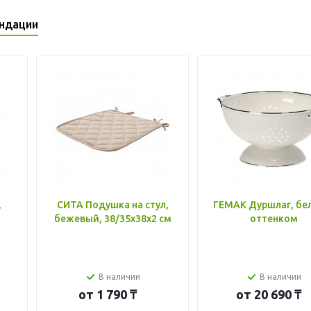
ндации
,
СИТА Подушка на стул,
ГЕМАК Дуршлаг, бе
бежевый, 38/35x38x2 см
оттенком
В наличии
В наличии
от
1 790 ₸
от
20 690 ₸