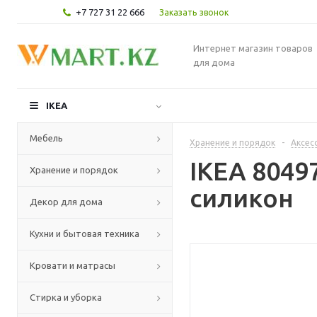
+7 727 31 22 666
Заказать звонок
Интернет магазин товаров
для дома
IKEA
Мебель
Хранение и порядок
-
Аксес
IKEA 8049
Хранение и порядок
силикон
Декор для дома
Кухни и бытовая техника
Кровати и матрасы
Стирка и уборка