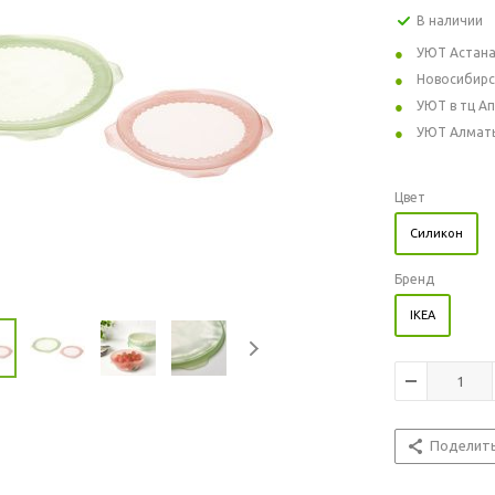
В наличии
УЮТ Астан
Новосибирс
УЮТ в тц А
УЮТ Алмат
Цвет
Силикон
Бренд
IKEA
Поделит