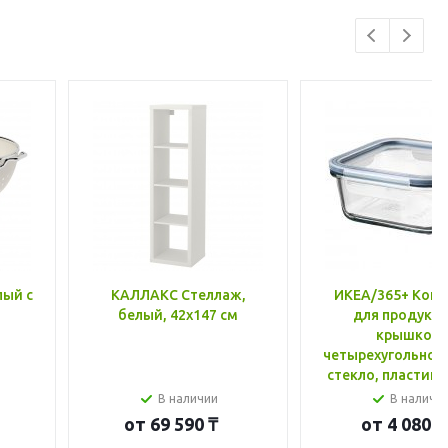
лый с
КАЛЛАКС Стеллаж,
ИКЕА/365+ Конт
белый, 42x147 см
для продукто
крышкой,
четырехугольной
стекло, пластик 
600 мл
В наличии
В наличи
от
69 590 ₸
от
4 080 ₸