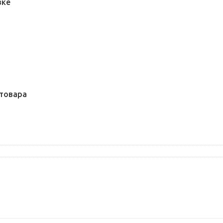
вке
товара