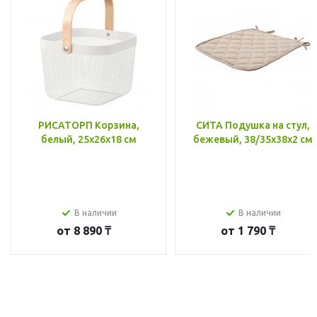
РИСАТОРП Корзина,
СИТА Подушка на стул,
белый, 25x26x18 см
бежевый, 38/35x38x2 см
В наличии
В наличии
от
8 890 ₸
от
1 790 ₸