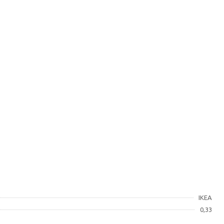
IKEA
0,33