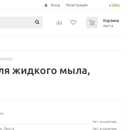
Вход
Регистрация
KZ
|
RU
0
Корзина
пуста
ыльницы
ля жидкого мыла,
ии
а
Нет в наличии
к, Лента
Нет в наличии