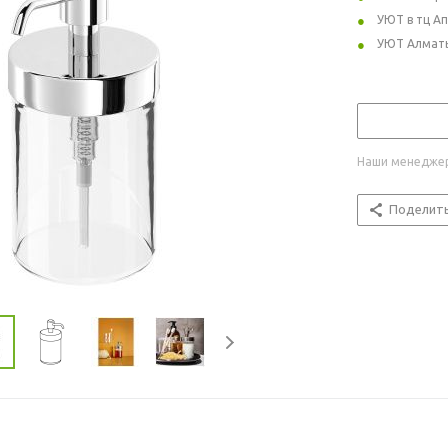
УЮТ в тц А
УЮТ Алмат
Наши менеджер
Поделит