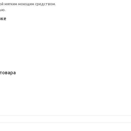
ой мягким моющим средством.
ью.
вке
товара