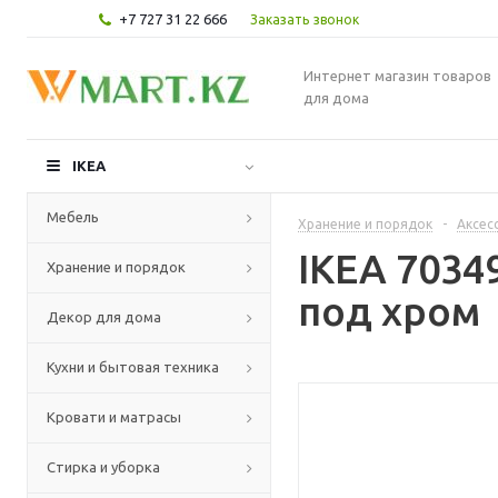
+7 727 31 22 666
Заказать звонок
Интернет магазин товаров
для дома
IKEA
Мебель
Хранение и порядок
-
Аксес
IKEA 7034
Хранение и порядок
под хром
Декор для дома
Кухни и бытовая техника
Кровати и матрасы
Стирка и уборка