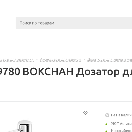
суары для хранения
-
Аксессуары для ванной
-
Дозаторы для мыла и м
9780 ВОКСНАН Дозатор д
Нет в налич
УЮТ Астан
Новосибирс