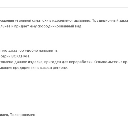
вращения утренней суматохи в идеальную гармонию. Традиционный диз
льнее и придает ему скоординированный вид.
тию дозатор удобно наполнять.
 серии ВОКСНАН.
товлено данное изделие, пригоден для переработки. Ознакомьтесь с пр
ающие предприятия в вашем регионе.
илен, Полипропилен