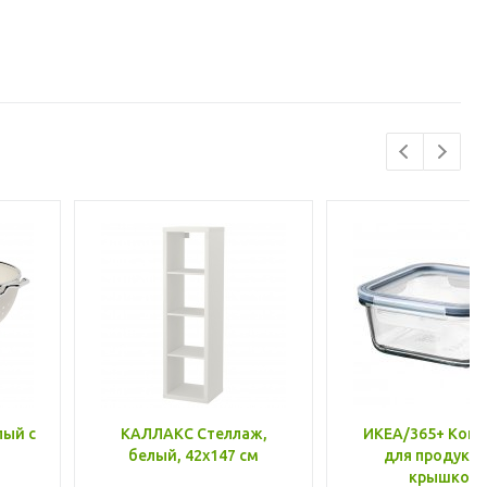
лый с
КАЛЛАКС Стеллаж,
ИКЕА/365+ Конт
белый, 42x147 см
для продукто
крышкой,