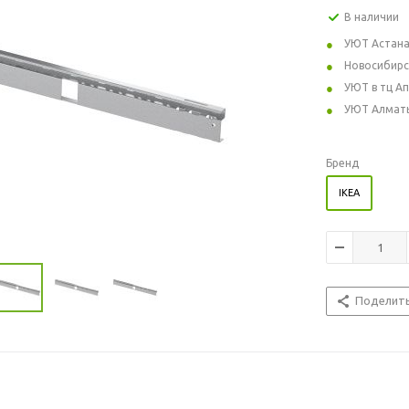
В наличии
УЮТ Астан
Новосибирс
УЮТ в тц А
УЮТ Алмат
Бренд
IKEA
Поделит