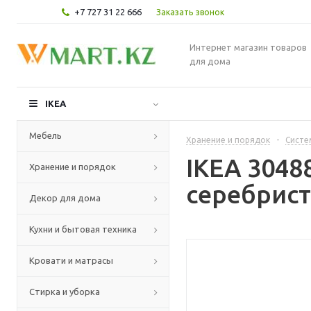
+7 727 31 22 666
Заказать звонок
Интернет магазин товаров
для дома
IKEA
Мебель
Хранение и порядок
-
Систе
IKEA 3048
Хранение и порядок
серебрист
Декор для дома
Кухни и бытовая техника
Кровати и матрасы
Стирка и уборка