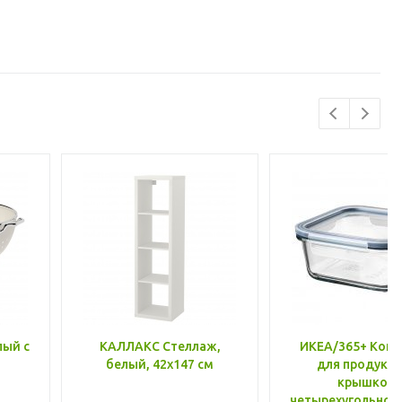
лый с
КАЛЛАКС Стеллаж,
ИКЕА/365+ Конт
белый, 42x147 см
для продукто
крышкой,
четырехугольной