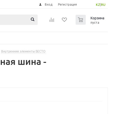
Вход
Регистрация
KZ
|
RU
0
Корзина
пуста
Внутренние элементы БЕСТО
ная шина -