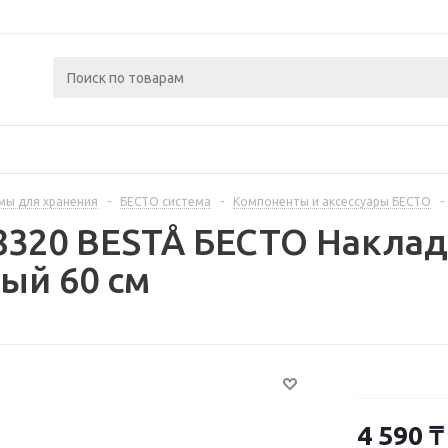
мы для хранения
-
БЕСТО система
-
Компоненты и аксессуары БЕСТО
-
8320 BESTÅ БЕСТО Наклад
ый 60 см
4 590
₸