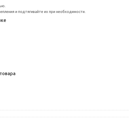
ью.
репления и подтягивайте их при необходимости.
вке
товара