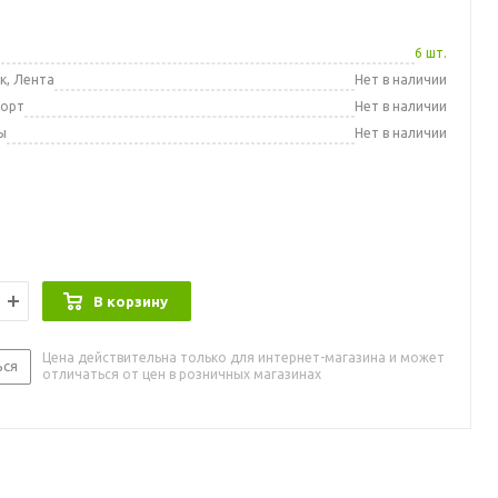
а
6 шт.
к, Лента
Нет в наличии
порт
Нет в наличии
ы
Нет в наличии
В корзину
Цена действительна только для интернет-магазина и может
ься
отличаться от цен в розничных магазинах