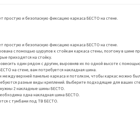
т простую и безопасную фиксацию каркаса БЕСТО на стене.
т простую и безопасную фиксацию каркаса БЕСТО на стене.
ована с помощью шурупов к стойкам каркаса стены, поэтому в шине п
рые приходятся на стойку.
овесить один рядом с другим, выровняв их по одной высоте с помощь
ЕСТО на стене, вам потребуется накладная шина.
 между верхней панелью каркаса и потолком, чтобы каркас можно был
ребуются разные виды креплений. Выберите подходящие для ваших стен 
 нужны 2 накладные шины БЕСТО.
необходима одна накладная шина БЕСТО.
ется с тумбами под ТВ БЕСТО.