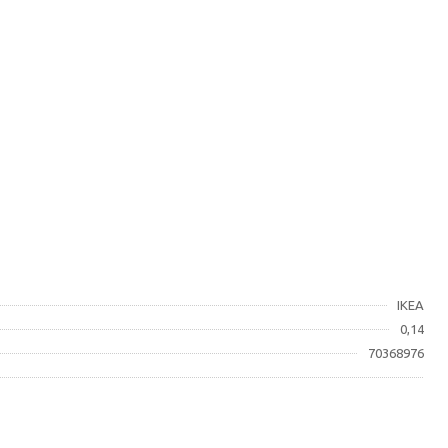
IKEA
0,14
70368976