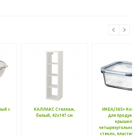
лый с
КАЛЛАКС Стеллаж,
ИКЕА/365+ Конт
белый, 42x147 см
для продукто
крышкой,
четырехугольной
стекло, пластик 