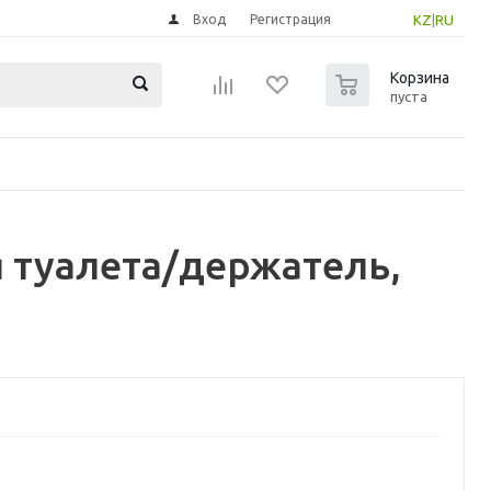
Вход
Регистрация
KZ
|
RU
0
Корзина
пуста
 туалета/держатель,