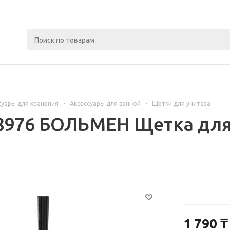
суары для хранения
-
Аксессуары для ванной
-
Щетки для унитаза
8976 БОЛЬМЕН Щетка для
1 790
₸