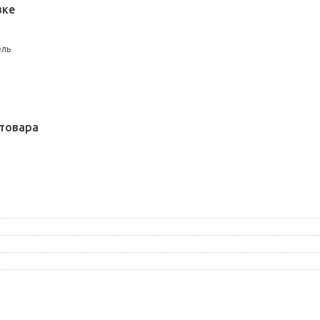
вке
ель
товара