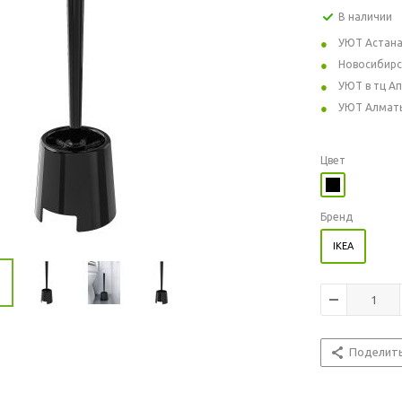
В наличии
УЮТ Астан
Новосибирс
УЮТ в тц А
УЮТ Алмат
Цвет
Бренд
IKEA
Поделит