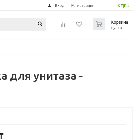
Вход
Регистрация
KZ
|
RU
0
Корзина
пуста
 для унитаза -
₸