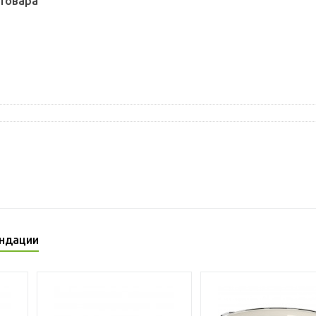
товара
ндации