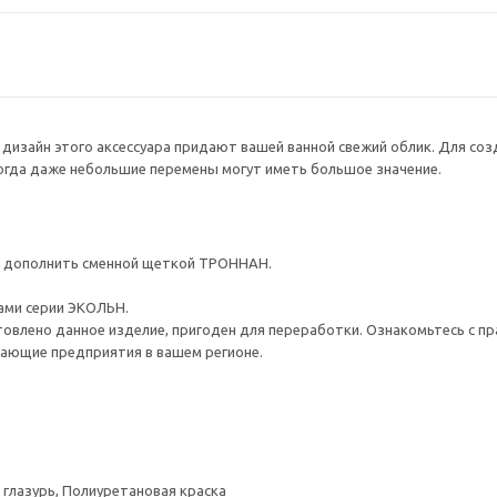
 дизайн этого аксессуара придают вашей ванной свежий облик. Для со
огда даже небольшие перемены могут иметь большое значение.
о дополнить сменной щеткой ТРОННАН.
ами серии ЭКОЛЬН.
товлено данное изделие, пригоден для переработки. Ознакомьтесь с пр
ающие предприятия в вашем регионе.
 глазурь, Полиуретановая краска