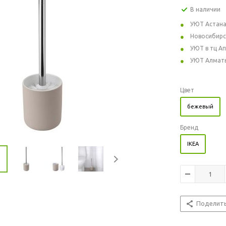
В наличии
УЮТ Астан
Новосибирс
УЮТ в тц А
УЮТ Алмат
Цвет
бежевый
Бренд
IKEA
Поделит