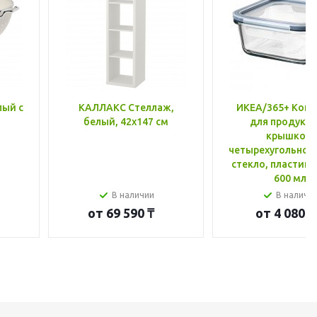
лый с
КАЛЛАКС Стеллаж,
ИКЕА/365+ Конт
белый, 42x147 см
для продукто
крышкой,
четырехугольной
стекло, пластик 
600 мл
В наличии
В наличи
от
69 590 ₸
от
4 080 ₸