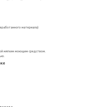
реработанного материала)
ой мягким моющим средством.
ью.
вке