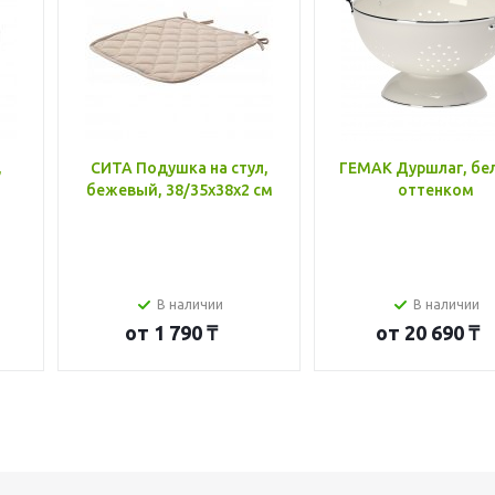
,
СИТА Подушка на стул,
ГЕМАК Дуршлаг, бе
бежевый, 38/35x38x2 см
оттенком
В наличии
В наличии
от
1 790 ₸
от
20 690 ₸