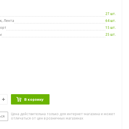
а
27 шт.
к, Лента
64 шт.
порт
15 шт.
ы
25 шт.
В корзину
Цена действительна только для интернет-магазина и может
ься
отличаться от цен в розничных магазинах