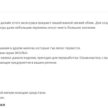
 дизайн этого аксессуара придают вашей ванной свежий облик. Для со
огда даже небольшие перемены могут иметь большое значение.
ения и другие мелочи, которые так легко теряются.
ами серии ЭКОЛЬН.
товлено данное изделие, пригоден для переработки. Ознакомьтесь с пр
ающие предприятия в вашем регионе.
ой мягким моющим средством.
ью.
вке