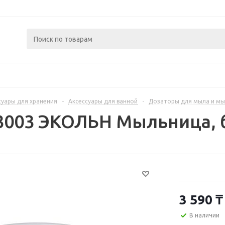
суары для хранения
-
Аксессуары для ванной
-
Дозаторы для мыла и м
93003 ЭКОЛЬН Мыльница,
3 590
₸
В наличии