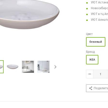
УЮТ Астан
Новосибирс
УЮТ в тц А
УЮТ Алмат
Цвет
бежевый
Бренд
IKEA
Поделит