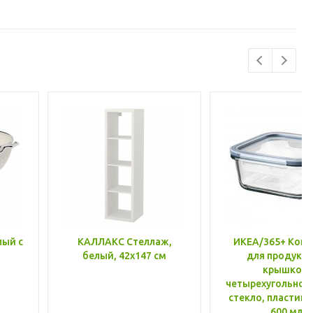
лый с
КАЛЛАКС Стеллаж,
ИКЕА/365+ Конт
белый, 42x147 см
для продукто
крышкой,
четырехугольной
стекло, пластик 
600 мл