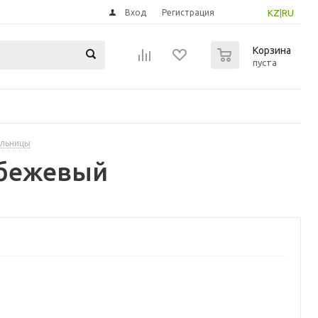
Вход
Регистрация
KZ
|
RU
0
Корзина
пуста
ыльницы
 бежевый