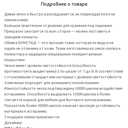
Подробнее о товаре
Диван легко и быстро раскладывается, не повреждая пол и не
сминая ковер.
Большое практичное отделение для хранения под сиденьем.
Прекрасно смотрится со всех сторон — можно поставить в
середине комнаты.
Обивка БУМСТАД — это прочная ткань, которая по виду и на
ощупь не отличима от кожи. Ткань изготовлена из смеси хлопка и
полиэстера и защищена специальным полиуретановым
покрытием.
Чехол имеет уровень светостойкости (способность
противостоять выцветанию) 5 по шкале от 1 до 8. В соответствии
с отраслевыми стандартами материал с уровнем светостойкости
4 или выше подходит для домашнего использования.
Износостойкость чехла подтверждена 50000 циклов воздействия
истиранием. Способность выдержать 15000 циклов и более
считается нормой для мебели для бытового использования.
Показатель более 30000 циклов означает высокую устойчивость
материала к истиранию.
3 подушки спинки прилагаются.
Дизайнер: