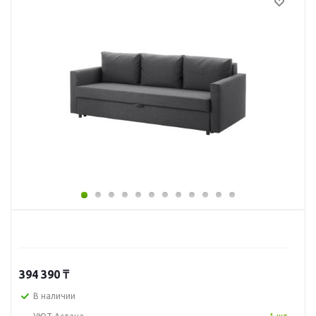
394 390
₸
В наличии