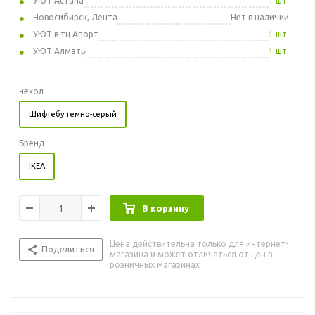
УЮТ Астана
1 шт.
Новосибирск, Лента
Нет в наличии
УЮТ в тц Апорт
1 шт.
УЮТ Алматы
1 шт.
чехол
Шифтебу темно-серый
Бренд
IKEA
В корзину
Цена действительна только для интернет-
Поделиться
магазина и может отличаться от цен в
розничных магазинах