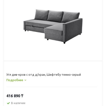
Угл див-кров с отд д/хран, Шифтебу темно-серый
Подробнее
416 890
₸
В наличии