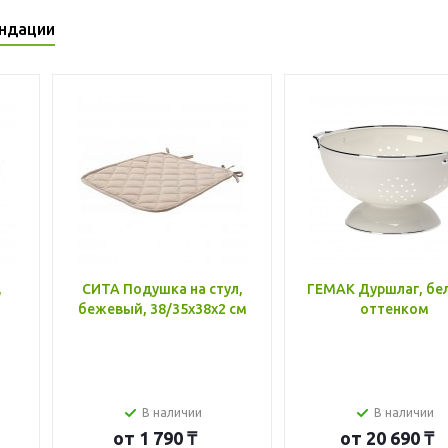
ндации
,
СИТА Подушка на стул,
ГЕМАК Дуршлаг, бе
бежевый, 38/35x38x2 см
оттенком
В наличии
В наличии
от
1 790 ₸
от
20 690 ₸