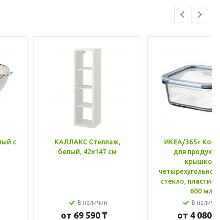
лый с
КАЛЛАКС Стеллаж,
ИКЕА/365+ Конт
белый, 42x147 см
для продукто
крышкой,
четырехугольной
стекло, пластик 
600 мл
В наличии
В наличи
от
69 590 ₸
от
4 080 ₸