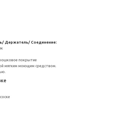
ь/ Держатель/ Соединение:
ик
орошковое покрытие
ой мягким моющим средством.
ью.
вке
соске