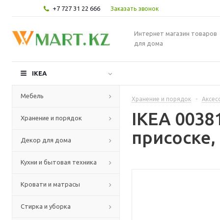
+7 727 31 22 666
Заказать звонок
Интернет магазин товаров
для дома
IKEA
Мебель
Хранение и порядок
-
Аксес
IKEA 0038
Хранение и порядок
присоске,
Декор для дома
Кухни и бытовая техника
Кровати и матрасы
Стирка и уборка