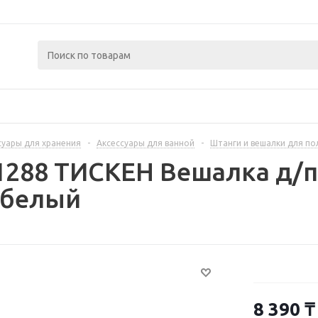
суары для хранения
-
Аксессуары для ванной
-
Штанги и вешалки для п
1288 ТИСКЕН Вешалка д/
 белый
8 390
₸