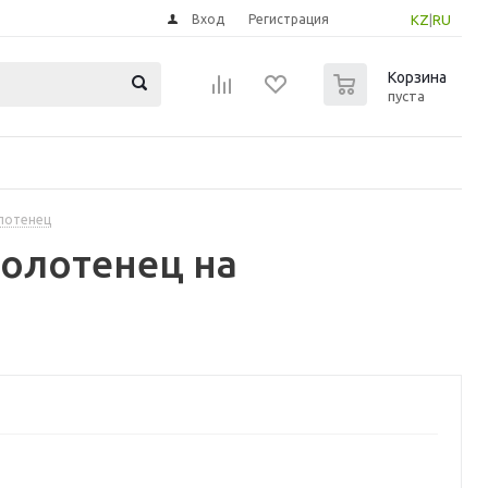
Вход
Регистрация
KZ
|
RU
0
Корзина
пуста
олотенец
полотенец на