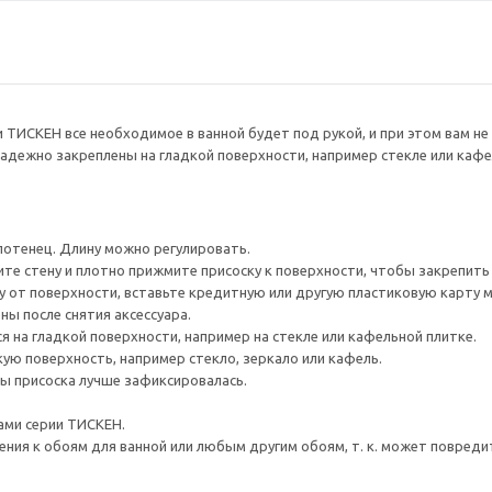
 ТИСКЕН все необходимое в ванной будет под рукой, и при этом вам не
адежно закреплены на гладкой поверхности, например стекле или кафе
отенец. Длину можно регулировать.
те стену и плотно прижмите присоску к поверхности, чтобы закрепить 
 от поверхности, вставьте кредитную или другую пластиковую карту м
ны после снятия аксессуара.
я на гладкой поверхности, например на стекле или кафельной плитке.
кую поверхность, например стекло, зеркало или кафель.
ы присоска лучше зафиксировалась.
ами серии ТИСКЕН.
ения к обоям для ванной или любым другим обоям, т. к. может повреди